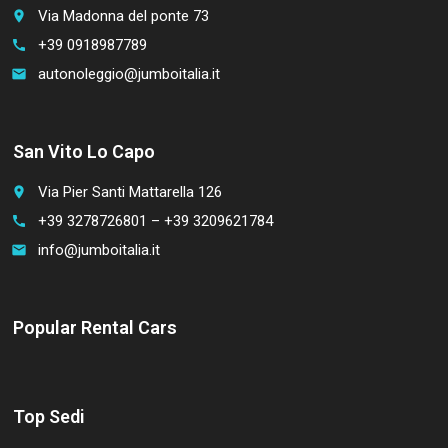
Via Madonna del ponte 73
place
+39 0918987789
call
autonoleggio@jumboitalia.it
email
San Vito Lo Capo
Via Pier Santi Mattarella 126
place
+39 3278726801 – +39 3209621784
call
info@jumboitalia.it
email
Popular Rental Cars
Top Sedi