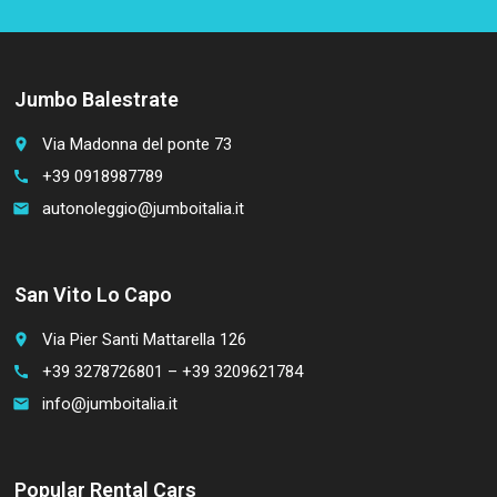
Jumbo Balestrate
Via Madonna del ponte 73
place
+39 0918987789
call
autonoleggio@jumboitalia.it
email
San Vito Lo Capo
Via Pier Santi Mattarella 126
place
+39 3278726801 – +39 3209621784
call
info@jumboitalia.it
email
Popular Rental Cars