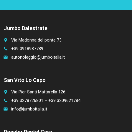
Jumbo Balestrate
Via Madonna del ponte 73
place
+39 0918987789
call
autonoleggio@jumboitalia.it
email
San Vito Lo Capo
Via Pier Santi Mattarella 126
place
+39 3278726801 – +39 3209621784
call
info@jumboitalia.it
email
Popular Rental Cars