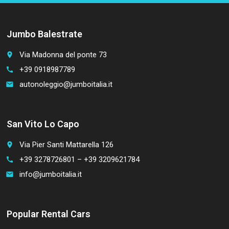
Jumbo Balestrate
Via Madonna del ponte 73
place
+39 0918987789
call
autonoleggio@jumboitalia.it
email
San Vito Lo Capo
Via Pier Santi Mattarella 126
place
+39 3278726801 – +39 3209621784
call
info@jumboitalia.it
email
Popular Rental Cars