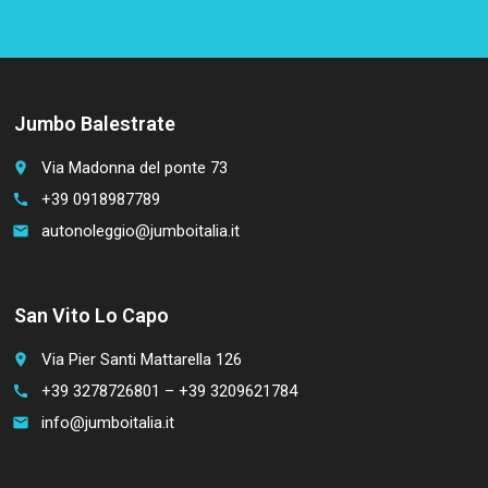
Jumbo Balestrate
Via Madonna del ponte 73
place
+39 0918987789
call
autonoleggio@jumboitalia.it
email
San Vito Lo Capo
Via Pier Santi Mattarella 126
place
+39 3278726801 – +39 3209621784
call
info@jumboitalia.it
email