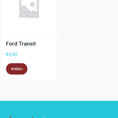
Ford Transit
€
0,00
Questo
SCEGLI
prodotto
ha
più
varianti.
Le
opzioni
possono
essere