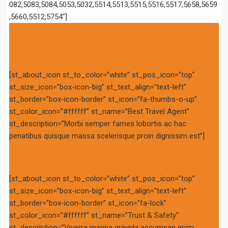
082,5083,5084,5053,5032,5514,5513,5515,5516,5517,5658,5659
,5660,5512,5754″]
[st_about_icon st_to_color=”white” st_pos_icon=”top”
st_size_icon=”box-icon-big” st_text_align=”text-left”
st_border=”box-icon-border” st_icon=”fa-thumbs-o-up”
st_color_icon=”#ffffff” st_name=”Best Travel Agent”
st_description=”Morbi semper fames lobortis ac hac
penatibus quisque massa scelerisque proin dignissim est”]
[st_about_icon st_to_color=”white” st_pos_icon=”top”
st_size_icon=”box-icon-big” st_text_align=”text-left”
st_border=”box-icon-border” st_icon=”fa-lock”
st_color_icon=”#ffffff” st_name=”Trust & Safety”
st_description=”Viverra magna gravida accumsan enim