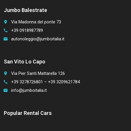
Jumbo Balestrate
Via Madonna del ponte 73
place
+39 0918987789
call
autonoleggio@jumboitalia.it
email
San Vito Lo Capo
Via Pier Santi Mattarella 126
place
+39 3278726801 – +39 3209621784
call
info@jumboitalia.it
email
Popular Rental Cars