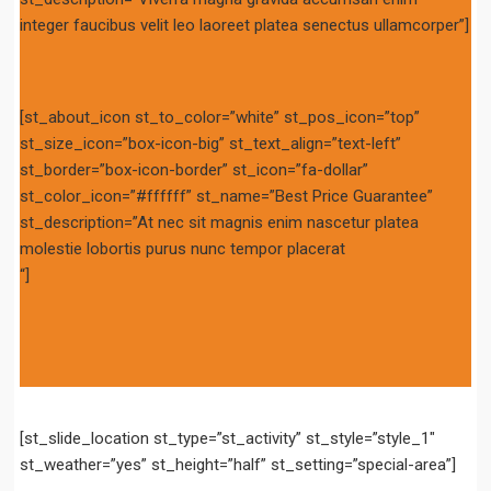
integer faucibus velit leo laoreet platea senectus ullamcorper”]
[st_about_icon st_to_color=”white” st_pos_icon=”top”
st_size_icon=”box-icon-big” st_text_align=”text-left”
st_border=”box-icon-border” st_icon=”fa-dollar”
st_color_icon=”#ffffff” st_name=”Best Price Guarantee”
st_description=”At nec sit magnis enim nascetur platea
molestie lobortis purus nunc tempor placerat
“]
[st_slide_location st_type=”st_activity” st_style=”style_1″
st_weather=”yes” st_height=”half” st_setting=”special-area”]