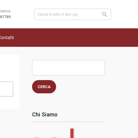
stance
987789
ontatti
Ricerca
per:
Chi Siamo