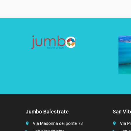
Jumbo Balestrate
San Vit
Via Madonna del ponte 73
Via Pi
place
place