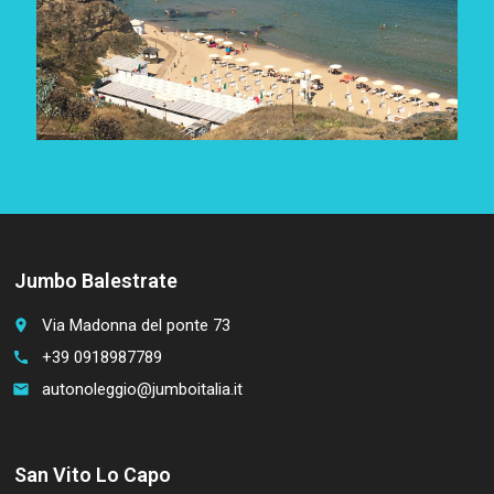
Jumbo Balestrate
Via Madonna del ponte 73
place
+39 0918987789
call
autonoleggio@jumboitalia.it
email
San Vito Lo Capo