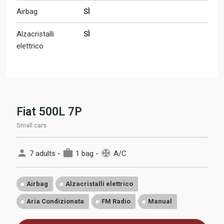
Airbag
SÌ
Alzacristalli
SÌ
elettrico
Fiat 500L 7P
Small cars
person
work
ac_unit
7 adults -
1 bag -
A/C
Airbag
Alzacristalli elettrico
Aria Condizionata
FM Radio
Manual