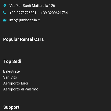
Via Pier Santi Mattarella 126
place
+39 3278726801 – +39 3209621784
call
info@jumboitalia.it
email
Popular Rental Cars
Top Sedi
Balestrate
San Vito
Aeroporto Birgi
Aeroporto di Palermo
Support