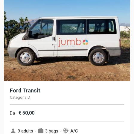
Ford Transit
Categoria D
€
50,00
Da
person
work
ac_unit
9 adults -
3 bags -
A/C