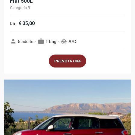
Fiat 500L
Categoria B
€
35,00
Da
person
work
ac_unit
5 adults -
1 bag -
A/C
PRENOTA ORA