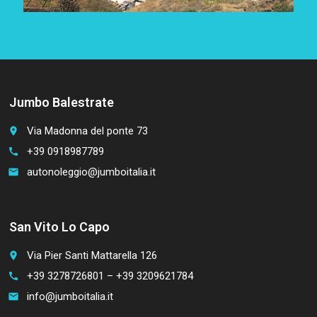
Jumbo Balestrate
Via Madonna del ponte 73
place
+39 0918987789
call
autonoleggio@jumboitalia.it
email
San Vito Lo Capo
Via Pier Santi Mattarella 126
place
+39 3278726801 – +39 3209621784
call
info@jumboitalia.it
email