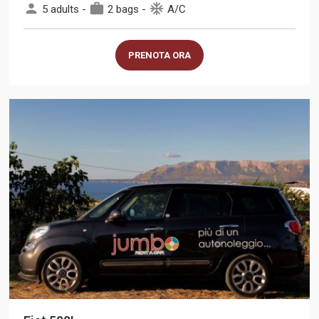
person
work
ac_unit
5 adults -
2 bags -
A/C
PRENOTA ORA