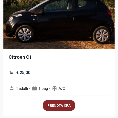
Citroen C1
€
25,00
Da
person
work
ac_unit
4 adulti -
1 bag -
A/C
PRENOTA ORA