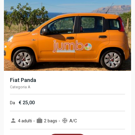
Fiat Panda
Categoria A
€
25,00
Da
person
work
ac_unit
4 adulti -
2 bags -
A/C