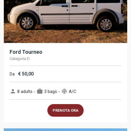
Ford Tourneo
Categoria D
€
50,00
Da
person
work
ac_unit
8 adults -
3 bags -
A/C
PRENOTA ORA