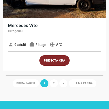
Mercedes Vito
Categoria D
person
work
ac_unit
9 adulti -
3 bags -
A/C
PRENOTA ORA
PRIMA PAGINA
1
2
>
ULTIMA PAGINA