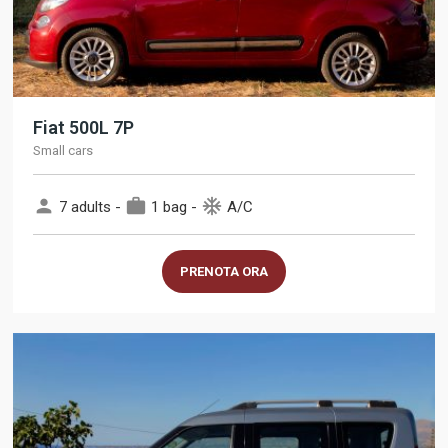
Fiat 500L 7P
Small cars
person
work
ac_unit
7 adults -
1 bag -
A/C
PRENOTA ORA