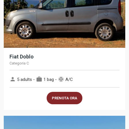
Fiat Doblo
Categoria C
person
work
ac_unit
5 adults -
1 bag -
A/C
PRENOTA ORA