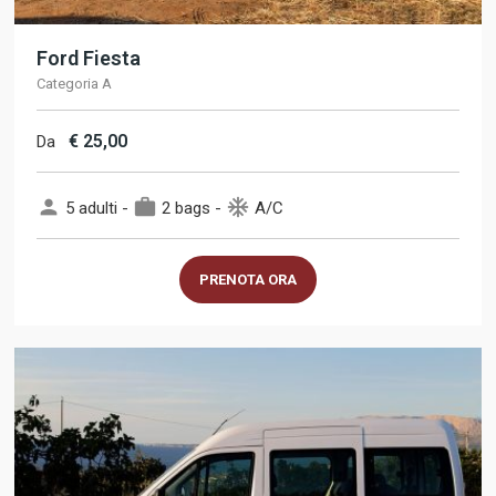
Ford Fiesta
Categoria A
€
25,00
Da
person
work
ac_unit
5 adulti -
2 bags -
A/C
PRENOTA ORA