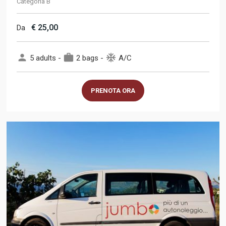
Categoria B
€
25,00
Da
person
work
ac_unit
5 adults -
2 bags -
A/C
PRENOTA ORA