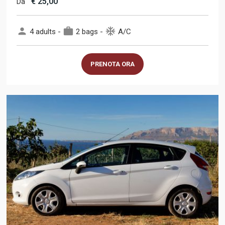
€
25,00
Da
person
work
ac_unit
4 adults -
2 bags -
A/C
PRENOTA ORA