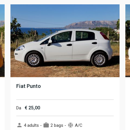
Fiat Punto
€
25,00
Da
person
work
ac_unit
4 adults -
2 bags -
A/C