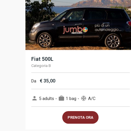
Fiat 500L
Categoria B
€
35,00
Da
person
work
ac_unit
5 adults -
1 bag -
A/C
PRENOTA ORA