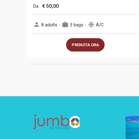
€
50,00
Da
person
work
ac_unit
8 adults -
3 bags -
A/C
PRENOTA ORA