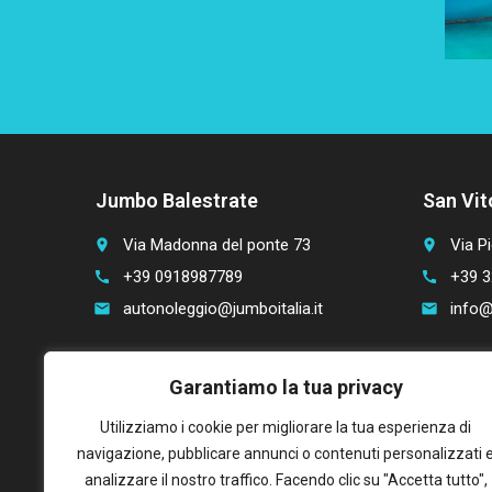
Jumbo Balestrate
San Vit
Via Madonna del ponte 73
Via Pi
place
place
+39 0918987789
+39 3
call
call
autonoleggio@jumboitalia.it
info@
email
email
Garantiamo la tua privacy
Support
Awards
Utilizziamo i cookie per migliorare la tua esperienza di
Faq
navigazione, pubblicare annunci o contenuti personalizzati 
My account
analizzare il nostro traffico. Facendo clic su "Accetta tutto",