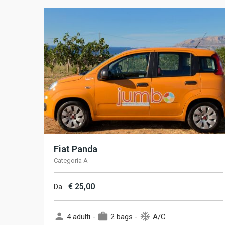
Fiat Panda
Categoria A
€
25,00
Da
person
work
ac_unit
4 adulti -
2 bags -
A/C