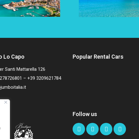
o Lo Capo
Popular Rental Cars
er Santi Mattarella 126
278726801 – +39 3209621784
jumboitalia.it
Follow us
e