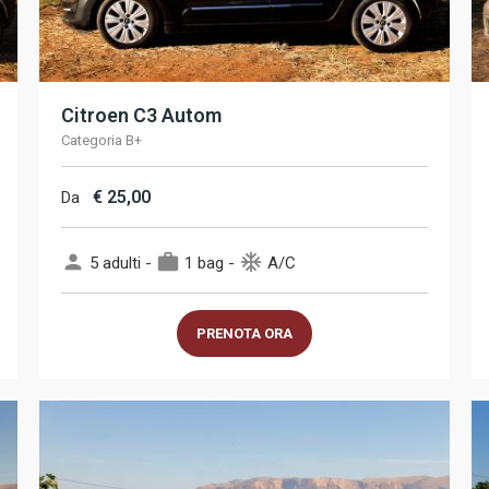
Citroen C3 Autom
Categoria B+
€
25,00
Da
person
work
ac_unit
5 adulti -
1 bag -
A/C
PRENOTA ORA