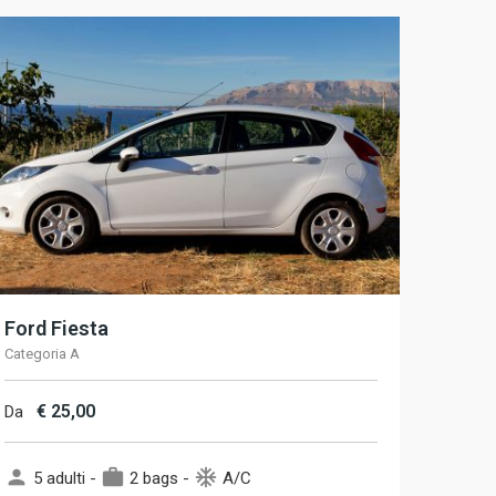
Ford Fiesta
Categoria A
€
25,00
Da
person
work
ac_unit
5 adulti -
2 bags -
A/C