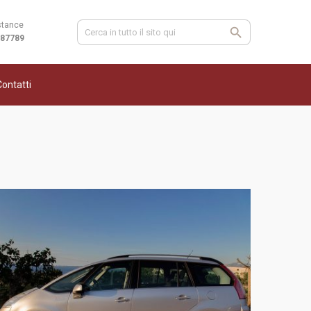
stance
987789
ontatti