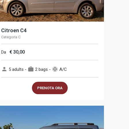
Citroen C4
Categoria C
€
30,00
Da
person
work
ac_unit
5 adults -
2 bags -
A/C
PRENOTA ORA