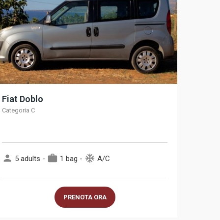
Fiat Doblo
Categoria C
person
work
ac_unit
5 adults -
1 bag -
A/C
PRENOTA ORA