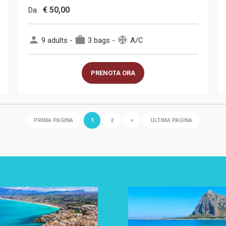
€
50,00
Da
person
work
ac_unit
9 adults -
3 bags -
A/C
PRENOTA ORA
PRIMA PAGINA
1
2
>
ULTIMA PAGINA