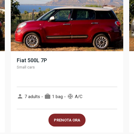
Fiat 500L 7P
Small cars
person
work
ac_unit
7 adults -
1 bag -
A/C
PRENOTA ORA