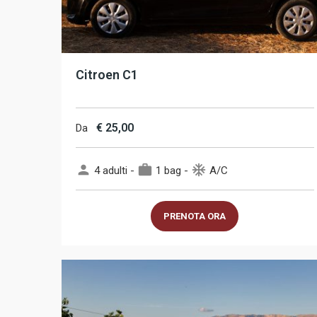
Citroen C1
€
25,00
Da
person
work
ac_unit
4 adulti -
1 bag -
A/C
PRENOTA ORA