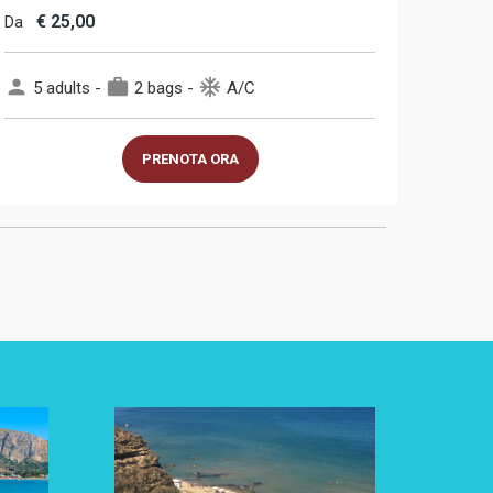
€
25,00
Da
person
work
ac_unit
5 adults -
2 bags -
A/C
PRENOTA ORA