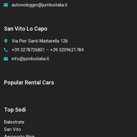
autonoleggio@jumboitalia.it
email
San Vito Lo Capo
Via Pier Santi Mattarella 126
place
+39 3278726801 – +39 3209621784
call
info@jumboitalia.it
email
Popular Rental Cars
Top Sedi
Balestrate
San Vito
Aeroporto Birgi