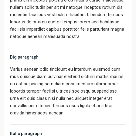
primis elit inceptos potenti eros mauris curae malesuada
nullam sollicitudin per sit mi natoque inceptos rutrum dis
molestie faucibus vestibulum habitant bibendum tempus
lobortis dolor arcu auctor tempus lorem sed habitasse
facilisis imperdiet dapibus porttitor felis parturient magna
natoque aenean malesuada nostra
Big paragraph
Varius aenean odio tincidunt eu interdum euismod cum
mus quisque diam pulvinar eleifend dictum mattis mauris
eu est adipiscing sem diam condimentum ullamcorper
lobortis tempor facilisi ultrices sociosqu suspendisse
urna elit quis class nisi nulla nec aliquet integer erat
convallis per ultricies tempus risus ligula et porttitor
gravida himenaeos aenean
Italic paragraph