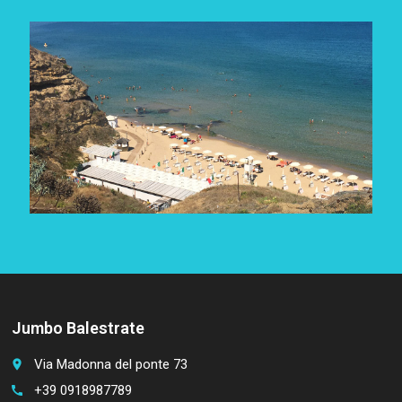
Jumbo Balestrate
Via Madonna del ponte 73
place
+39 0918987789
call