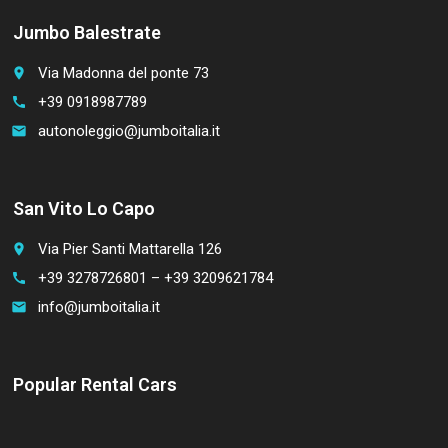
Jumbo Balestrate
Via Madonna del ponte 73
place
+39 0918987789
call
autonoleggio@jumboitalia.it
email
San Vito Lo Capo
Via Pier Santi Mattarella 126
place
+39 3278726801 – +39 3209621784
call
info@jumboitalia.it
email
Popular Rental Cars