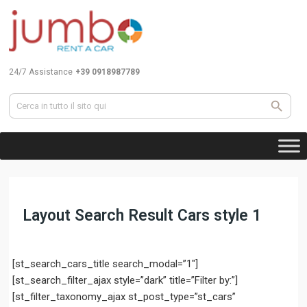
24/7 Assistance
+39 0918987789
Layout Search Result Cars style 1
[st_search_cars_title search_modal=”1″]
[st_search_filter_ajax style=”dark” title=”Filter by:”]
[st_filter_taxonomy_ajax st_post_type=”st_cars”