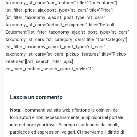
taxonomy_st_cars=”car_features” title=”Car Features”]
[st_filter_price_ajax post_type=”st_cars” title=”Price”]
[st_filter_taxonomy_ajax st_post_type=”st_cars”
taxonomy_st_cars=”default_equipment” title=”Default
Equipment”][st_filter_taxonomy_ajax st_post_type=”st_cars”
taxonomy_st_cars=”st_category_cars” title=”Car Category”]
[st_filter_taxonomy_ajax st_post_type=”st_cars”
taxonomy_st_cars=”st_cars_pickup_features” title=”Pickup
Features”][/st_search_filter_ajax]
[st_cars_content_search_ajax st_style=”1″]
Lascia un commento
Nota:
i commenti sul sito web riflettono le opinioni dei
loro autori e non necessariamente le opinioni del portale
internet bookyourtravel. Si prega di astenersi da insulti,
parolacce ed espressioni volgari. Ci riserviamo il diritto di